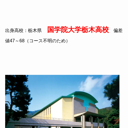
国学院大学栃木高校
出身高校：栃木県
偏差
値
47
～
68
（コース不明のため）