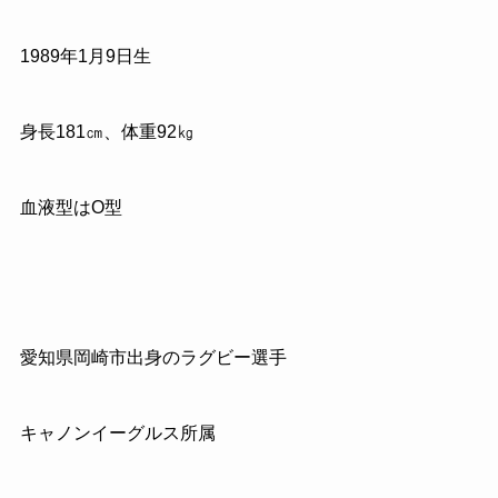
1989
年
1
月
9
日生
身長
181
㎝、体重
92
㎏
血液型は
O
型
愛知県岡崎市出身のラグビー選手
キャノンイーグルス所属