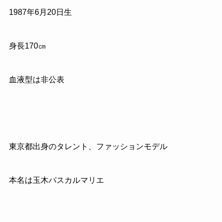
1987
年
6
月
20
日生
身長
170
㎝
血液型は非公表
東京都出身のタレント、ファッションモデル
本名は玉木パスカルマリエ