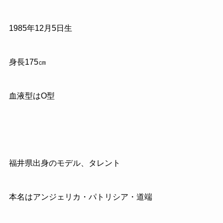
1985
年
12
月
5
日生
身長
175
㎝
血液型はO型
福井県出身のモデル、タレント
本名はアンジェリカ・パトリシア・道端