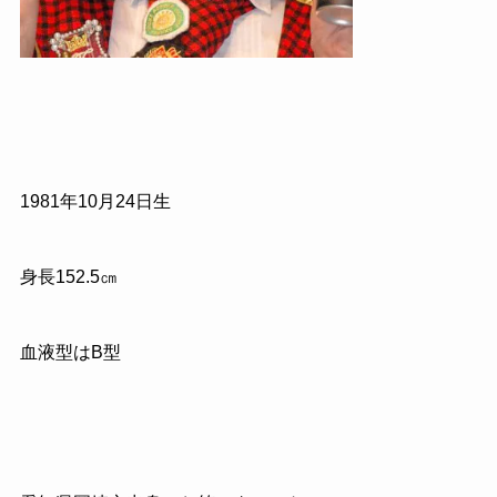
1981
年
10
月
24
日生
身長
152.5
㎝
血液型はB型