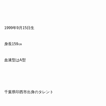
1999
年
9
月
15
日生
身長
159
㎝
血液型はA型
千葉県印西市出身のタレント