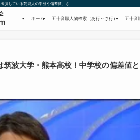
に出演している芸能人の学歴や偏差値、さらに政治家やスポーツ選手などの有名人
学
ホーム
五十音順人物検索（あ行～さ行）
五十音
m
は筑波大学・熊本高校！中学校の偏差値と