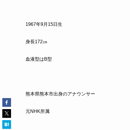
1967
年
9
月
15
日生
身長
172
㎝
血液型はB型
熊本県熊本市出身のアナウンサー
元NHK
所属