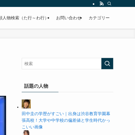
の学歴や高校・大学の偏差値まで紹介していきます。
順人物検索（た行～わ行）
お問い合わせ
カテゴリー
話題の人物
田中圭の学歴がすごい｜出身は渋谷教育学園幕
張高校！大学や中学校の偏差値と学生時代かっ
こいい画像