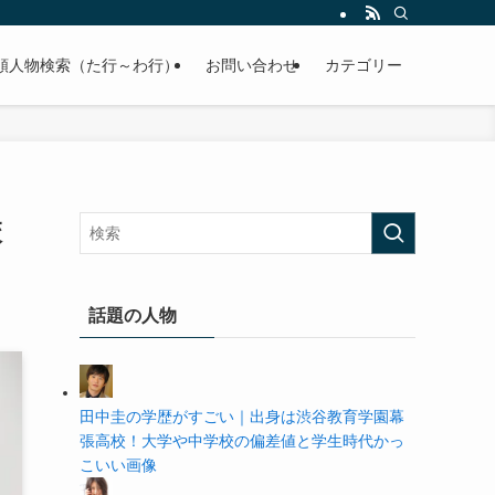
の学歴や高校・大学の偏差値まで紹介していきます。
順人物検索（た行～わ行）
お問い合わせ
カテゴリー
校
話題の人物
田中圭の学歴がすごい｜出身は渋谷教育学園幕
張高校！大学や中学校の偏差値と学生時代かっ
こいい画像