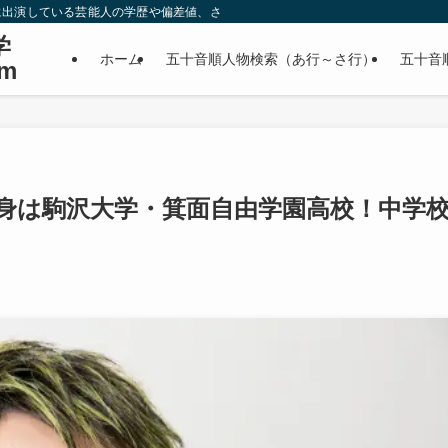
に出演している芸能人の学歴や偏差値、さらに政治家やスポーツ選手などの有名人
学
ホーム
五十音順人物検索（あ行～さ行）
五十音
m
身は駒沢大学・箕面自由学園高校！中学