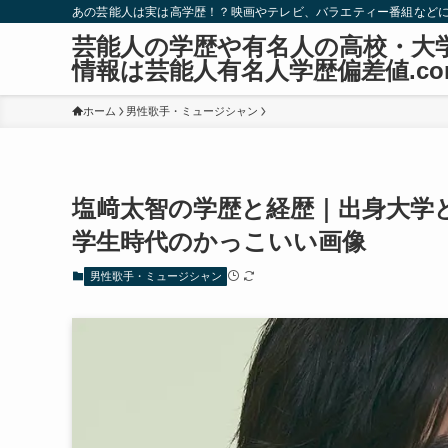
あの芸能人は実は高学歴！？映画やテレビ、バラエティー番組など
芸能人の学歴や有名人の高校・大
情報は芸能人有名人学歴偏差値.co
ホーム
男性歌手・ミュージシャン
塩﨑太智の学歴と経歴｜出身大学
学生時代のかっこいい画像
男性歌手・ミュージシャン