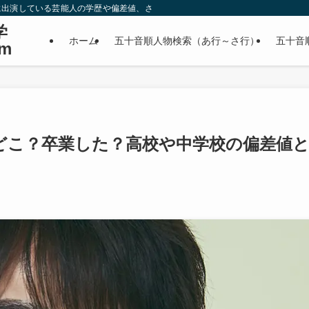
に出演している芸能人の学歴や偏差値、さらに政治家やスポーツ選手などの有名人
学
ホーム
五十音順人物検索（あ行～さ行）
五十音
m
どこ？卒業した？高校や中学校の偏差値