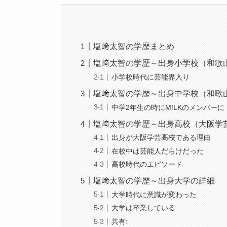
塩﨑太智の学歴まとめ
塩﨑太智の学歴～出身小学校（和歌
小学校時代に芸能界入り
塩﨑太智の学歴～出身中学校（和歌
中学2年生の時にM!LKのメンバーに
塩﨑太智の学歴～出身高校（大阪学
出身が大阪学芸高校である理由
在校中は芸能人だらけだった
高校時代のエピソード
塩﨑太智の学歴～出身大学の詳細
大学時代に意識が変わった
大学は卒業している
共有: