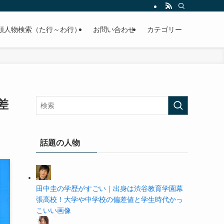
の学歴や高校・大学の偏差値まで紹介していきます。
順人物検索（た行～わ行）
お問い合わせ
カテゴリー
差
話題の人物
田中圭の学歴がすごい｜出身は渋谷教育学園幕
張高校！大学や中学校の偏差値と学生時代かっ
こいい画像