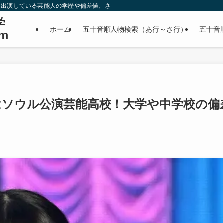
に出演している芸能人の学歴や偏差値、さらに政治家やスポーツ選手などの有名人
学
ホーム
五十音順人物検索（あ行～さ行）
五十音
m
はソウル公演芸能高校！大学や中学校の偏