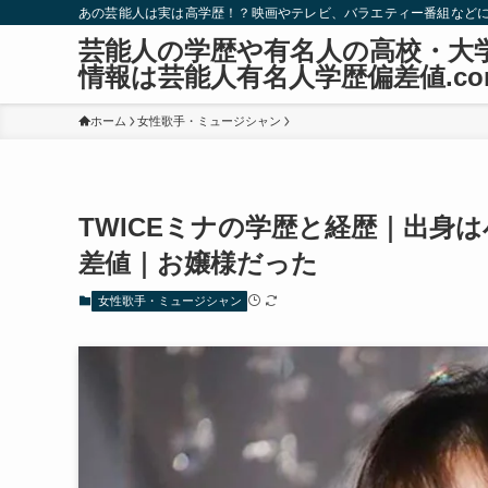
あの芸能人は実は高学歴！？映画やテレビ、バラエティー番組など
芸能人の学歴や有名人の高校・大
情報は芸能人有名人学歴偏差値.co
ホーム
女性歌手・ミュージシャン
TWICEミナの学歴と経歴｜出身
差値｜お嬢様だった
女性歌手・ミュージシャン