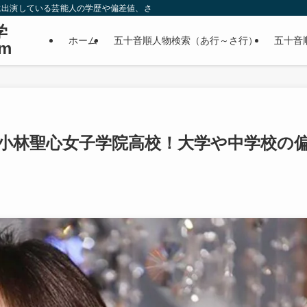
に出演している芸能人の学歴や偏差値、さらに政治家やスポーツ選手などの有名人
学
ホーム
五十音順人物検索（あ行～さ行）
五十音
m
は小林聖心女子学院高校！大学や中学校の