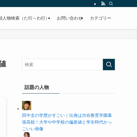
の学歴や高校・大学の偏差値まで紹介していきます。
順人物検索（た行～わ行）
お問い合わせ
カテゴリー
値
話題の人物
田中圭の学歴がすごい｜出身は渋谷教育学園幕
張高校！大学や中学校の偏差値と学生時代かっ
こいい画像