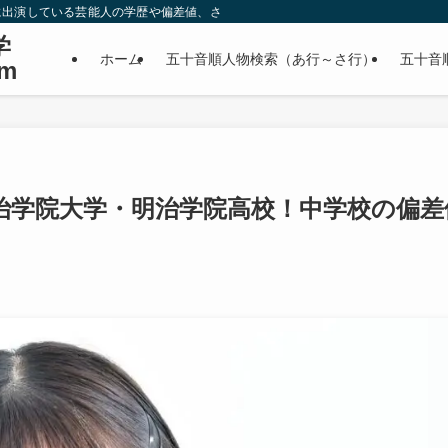
に出演している芸能人の学歴や偏差値、さらに政治家やスポーツ選手などの有名人
学
ホーム
五十音順人物検索（あ行～さ行）
五十音
m
治学院大学・明治学院高校！中学校の偏差