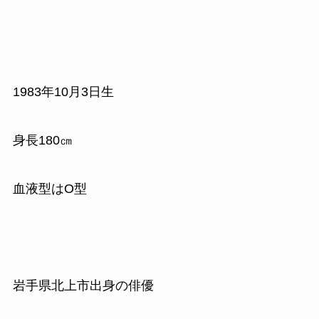
1983
年
10
月
3
日生
身長
180
㎝
血液型はO型
岩手県北上市出身の俳優