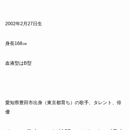
2002
年
2
月
27
日生
身長
168
㎝
血液型は
B
型
愛知県豊田市出身（東京都育ち）の歌手、タレント、俳
優