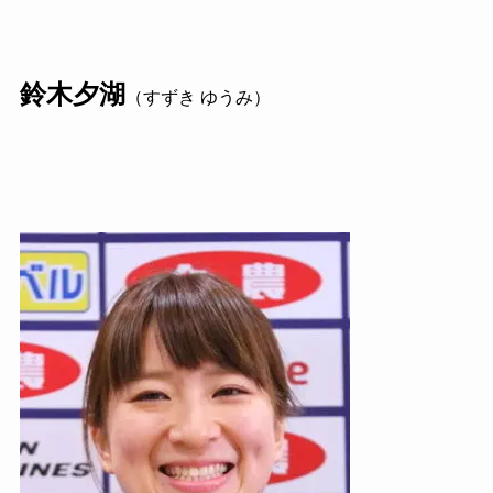
鈴木夕湖
（すずき ゆうみ）