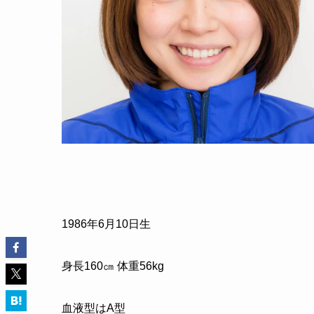
1986
年
6
月
10
日生
身長
160
㎝ 体重
56kg
血液型はA型