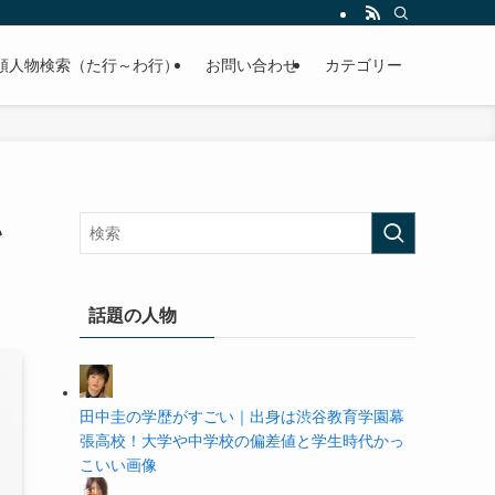
の学歴や高校・大学の偏差値まで紹介していきます。
順人物検索（た行～わ行）
お問い合わせ
カテゴリー
い
話題の人物
田中圭の学歴がすごい｜出身は渋谷教育学園幕
張高校！大学や中学校の偏差値と学生時代かっ
こいい画像