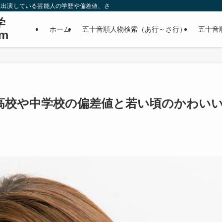
に出演している芸能人の学歴や偏差値、さらに政治家やスポーツ選手などの有名人
学
ホーム
五十音順人物検索（あ行～さ行）
五十音
m
高校や中学校の偏差値と若い頃のかわい