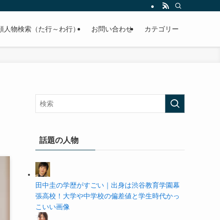
の学歴や高校・大学の偏差値まで紹介していきます。
順人物検索（た行～わ行）
お問い合わせ
カテゴリー
話題の人物
田中圭の学歴がすごい｜出身は渋谷教育学園幕
張高校！大学や中学校の偏差値と学生時代かっ
こいい画像