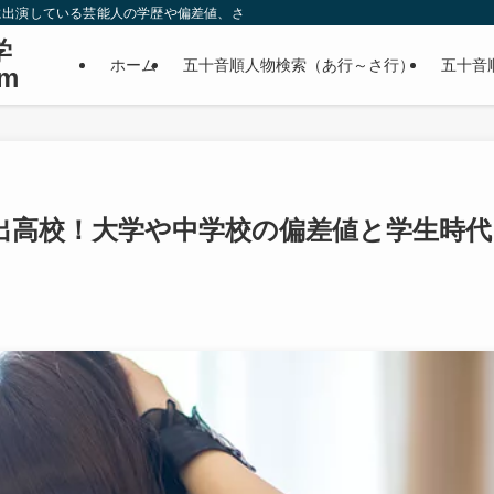
に出演している芸能人の学歴や偏差値、さらに政治家やスポーツ選手などの有名人
学
ホーム
五十音順人物検索（あ行～さ行）
五十音
m
出高校！大学や中学校の偏差値と学生時代