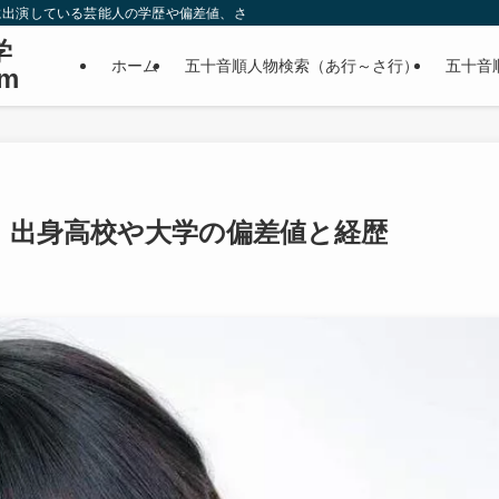
に出演している芸能人の学歴や偏差値、さらに政治家やスポーツ選手などの有名人
学
ホーム
五十音順人物検索（あ行～さ行）
五十音
m
歴｜出身高校や大学の偏差値と経歴