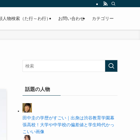
の学歴や高校・大学の偏差値まで紹介していきます。
順人物検索（た行～わ行）
お問い合わせ
カテゴリー
話題の人物
田中圭の学歴がすごい｜出身は渋谷教育学園幕
張高校！大学や中学校の偏差値と学生時代かっ
こいい画像