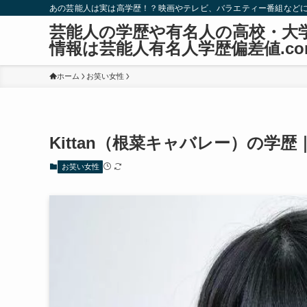
あの芸能人は実は高学歴！？映画やテレビ、バラエティー番組など
芸能人の学歴や有名人の高校・大
情報は芸能人有名人学歴偏差値.co
ホーム
お笑い女性
Kittan（根菜キャバレー）の学
お笑い女性