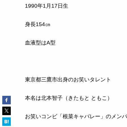
1990
年
1
月
17
日生
身長
154
㎝
血液型は
A
型
東京都三鷹市出身のお笑いタレント
本名は北本智子（きたもと ともこ）
お笑いコンビ「根菜キャバレー」のメン