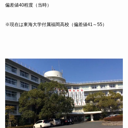
偏差値
40
程度（当時）
※現在は東海大学付属福岡高校（偏差値
41
～
55
）