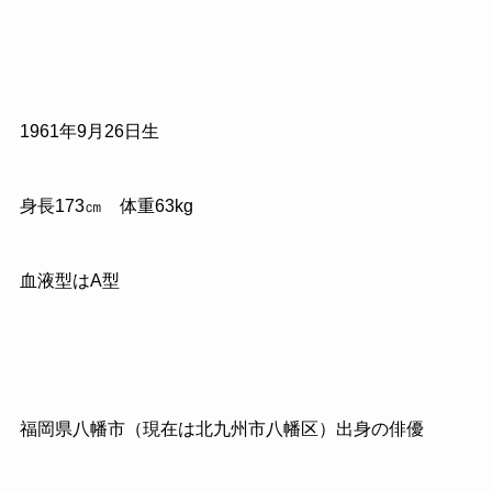
1961
年
9
月
26
日生
身長
173
㎝ 体重
63kg
血液型はA型
福岡県八幡市（現在は北九州市八幡区）出身の俳優