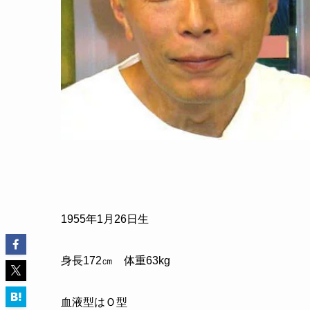
1955
年
1
月
26
日生
身長
172
㎝ 体重
63kg
血液型はＯ型