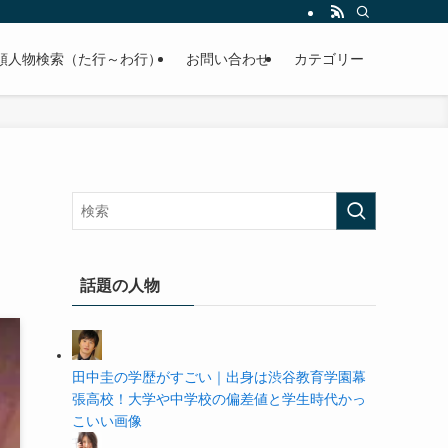
の学歴や高校・大学の偏差値まで紹介していきます。
順人物検索（た行～わ行）
お問い合わせ
カテゴリー
話題の人物
田中圭の学歴がすごい｜出身は渋谷教育学園幕
張高校！大学や中学校の偏差値と学生時代かっ
こいい画像