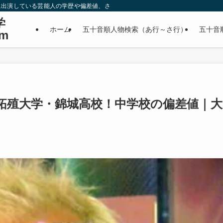
に出演している芸能人の学歴や偏差値、さらに政治家やスポーツ選手などの有名人
学
ホーム
五十音順人物検索（あ行～さ行）
五十音
m
拓殖大学・錦城高校！中学校の偏差値｜大