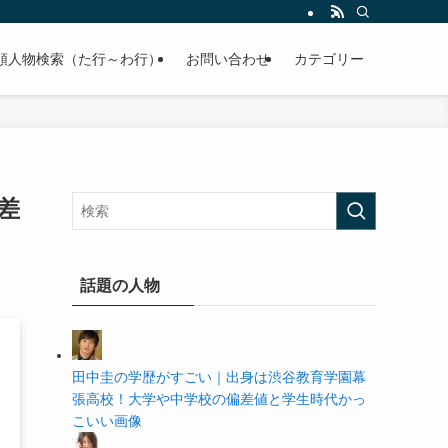
の学歴や高校・大学の偏差値まで紹介していきます。
順人物検索（た行～わ行）
お問い合わせ
カテゴリー
差
話題の人物
田中圭の学歴がすごい｜出身は渋谷教育学園幕
張高校！大学や中学校の偏差値と学生時代かっ
こいい画像