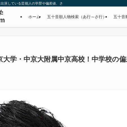
に出演している芸能人の学歴や偏差値、さらに政治家やスポーツ選手などの有名人
学
ホーム
五十音順人物検索（あ行～さ行）
五十音
m
京大学・中京大附属中京高校！中学校の偏