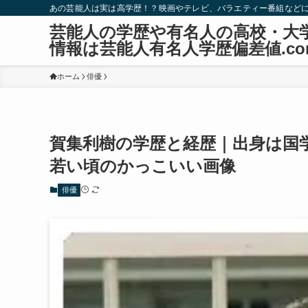
あの芸能人は実は高学歴！？映画やテレビ、バラエティー番組など
芸能人の学歴や有名人の高校・大
情報は芸能人有名人学歴偏差値.co
ホーム
俳優
賀集利樹の学歴と経歴｜出身は国
若い頃のかっこいい画像
俳優