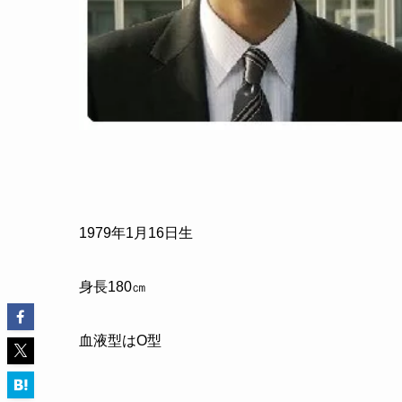
1979
年
1
月
16
日生
身長
180
㎝
血液型はO型