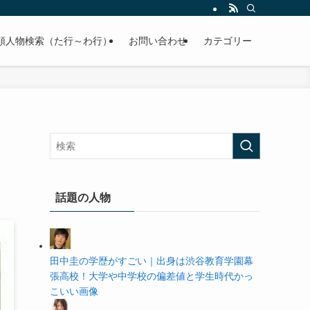
の学歴や高校・大学の偏差値まで紹介していきます。
順人物検索（た行～わ行）
お問い合わせ
カテゴリー
話題の人物
田中圭の学歴がすごい｜出身は渋谷教育学園幕
張高校！大学や中学校の偏差値と学生時代かっ
こいい画像