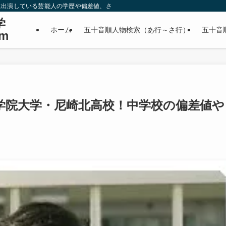
に出演している芸能人の学歴や偏差値、さらに政治家やスポーツ選手などの有名人
学
ホーム
五十音順人物検索（あ行～さ行）
五十音
m
学院大学・尼崎北高校！中学校の偏差値や