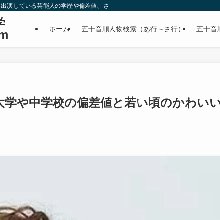
に出演している芸能人の学歴や偏差値、さらに政治家やスポーツ選手などの有名人
学
ホーム
五十音順人物検索（あ行～さ行）
五十音
m
大学や中学校の偏差値と若い頃のかわい