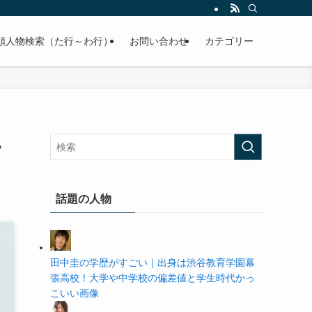
の学歴や高校・大学の偏差値まで紹介していきます。
順人物検索（た行～わ行）
お問い合わせ
カテゴリー
い
話題の人物
田中圭の学歴がすごい｜出身は渋谷教育学園幕
張高校！大学や中学校の偏差値と学生時代かっ
こいい画像