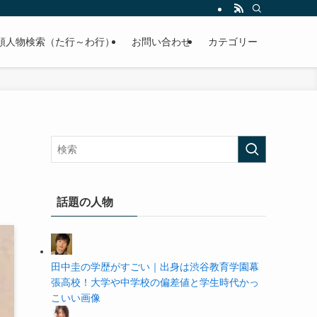
の学歴や高校・大学の偏差値まで紹介していきます。
順人物検索（た行～わ行）
お問い合わせ
カテゴリー
話題の人物
田中圭の学歴がすごい｜出身は渋谷教育学園幕
張高校！大学や中学校の偏差値と学生時代かっ
こいい画像