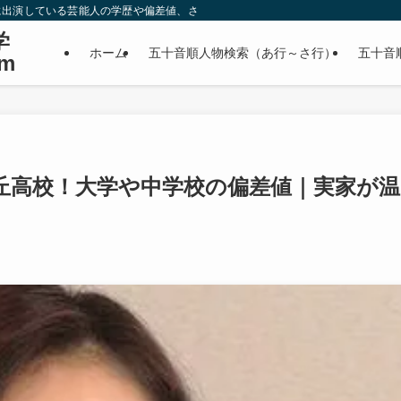
に出演している芸能人の学歴や偏差値、さらに政治家やスポーツ選手などの有名人
学
ホーム
五十音順人物検索（あ行～さ行）
五十音
m
丘高校！大学や中学校の偏差値｜実家が温