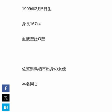
1999
年
2
月
5
日生
身長
167
㎝
血液型は
O
型
佐賀県鳥栖市出身の女優
本名同じ