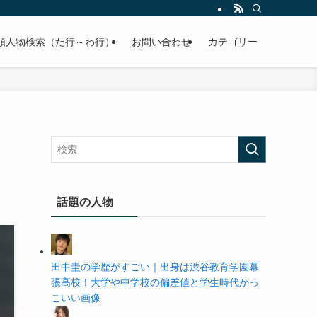
の学歴や高校・大学の偏差値まで紹介していきます。
順人物検索（た行～わ行）
お問い合わせ
カテゴリー
話題の人物
田中圭の学歴がすごい｜出身は渋谷教育学園幕
張高校！大学や中学校の偏差値と学生時代かっ
こいい画像