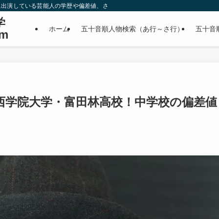
に出演している芸能人の学歴や偏差値、さらに政治家やスポーツ選手などの有名人
学
ホーム
五十音順人物検索（あ行～さ行）
五十音
m
西学院大学・富田林高校！中学校の偏差値