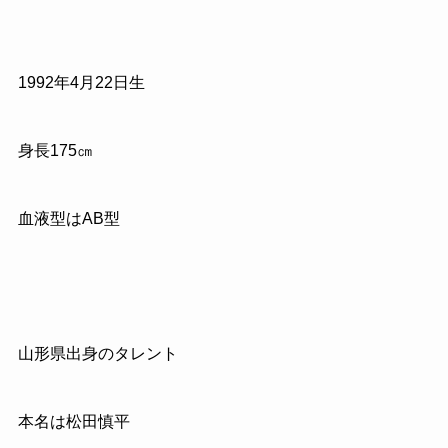
1992
年
4
月
22
日生
身長
175
㎝
血液型はAB型
山形県出身のタレント
本名は松田慎平