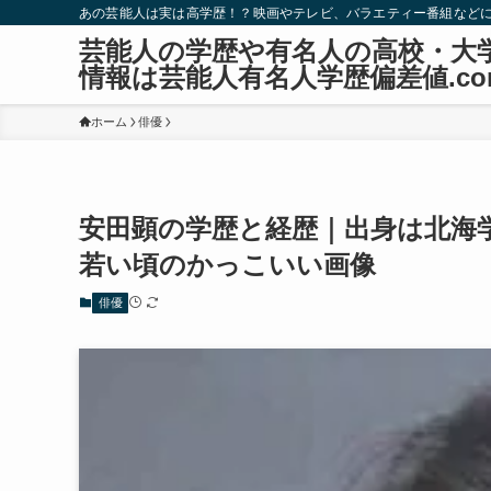
あの芸能人は実は高学歴！？映画やテレビ、バラエティー番組など
芸能人の学歴や有名人の高校・大
情報は芸能人有名人学歴偏差値.co
ホーム
俳優
安田顕の学歴と経歴｜出身は北海
若い頃のかっこいい画像
俳優