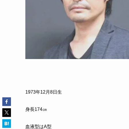
1973
年
12
月
8
日生
身長
174
㎝
血液型はA型