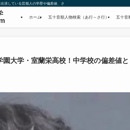
に出演している芸能人の学歴や偏差値、さらに政治家やスポーツ選手などの有名人
学
ホーム
五十音順人物検索（あ行～さ行）
五十音
m
学園大学・室蘭栄高校！中学校の偏差値と