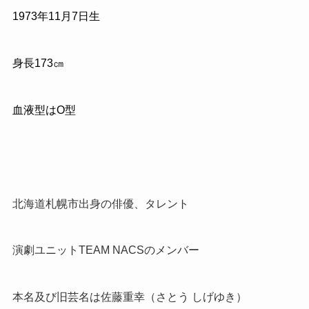
1973
年
11
月
7
日生
身長
173
㎝
血液型はO型
北海道札幌市出身の俳優、タレント
演劇ユニット
TEAM NACS
のメンバー
本名及び旧芸名は佐藤重幸（さとう しげゆき）