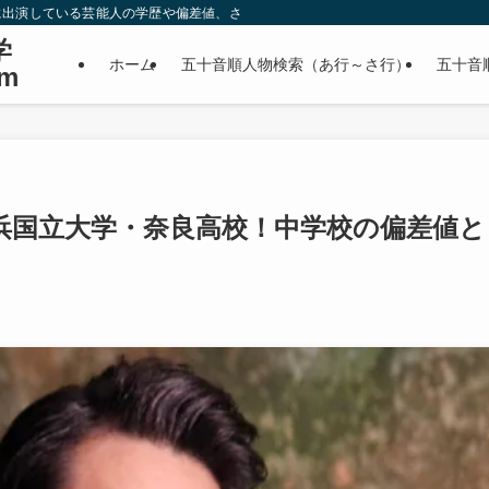
に出演している芸能人の学歴や偏差値、さらに政治家やスポーツ選手などの有名人
学
ホーム
五十音順人物検索（あ行～さ行）
五十音
m
浜国立大学・奈良高校！中学校の偏差値と