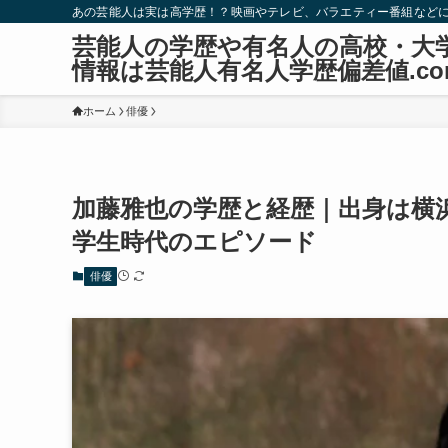
あの芸能人は実は高学歴！？映画やテレビ、バラエティー番組など
芸能人の学歴や有名人の高校・大
情報は芸能人有名人学歴偏差値.co
ホーム
俳優
加藤雅也の学歴と経歴｜出身は横
学生時代のエピソード
俳優