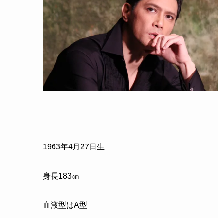
1963
年
4
月
27
日生
身長
183
㎝
血液型はA型