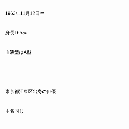
1963
年
11
月
12
日生
身長
165
㎝
血液型はA型
東京都江東区出身の俳優
本名同じ