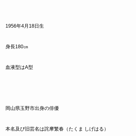
1956
年
4
月
18
日生
身長
180
㎝
血液型はA型
岡山県玉野市出身の俳優
本名及び旧芸名は詫摩繁春（たくま しげはる）