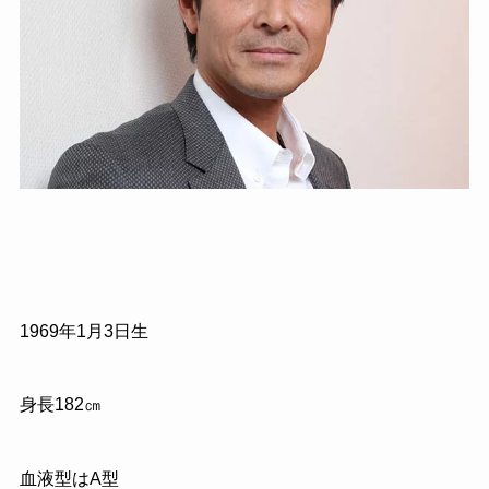
1969
年
1
月
3
日生
身長
182
㎝
血液型はA型