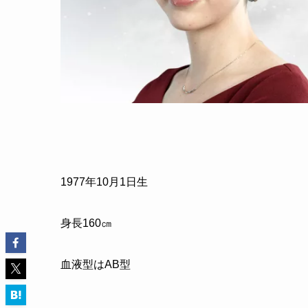
1977
年
10
月
1
日生
身長
160
㎝
血液型はAB型