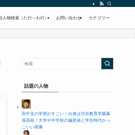
の学歴や高校・大学の偏差値まで紹介していきます。
順人物検索（た行～わ行）
お問い合わせ
カテゴリー
偏
話題の人物
田中圭の学歴がすごい｜出身は渋谷教育学園幕
張高校！大学や中学校の偏差値と学生時代かっ
こいい画像