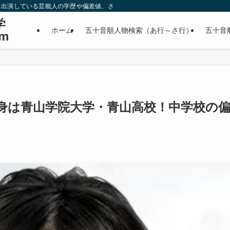
に出演している芸能人の学歴や偏差値、さらに政治家やスポーツ選手などの有名人
学
ホーム
五十音順人物検索（あ行～さ行）
五十音
m
身は青山学院大学・青山高校！中学校の