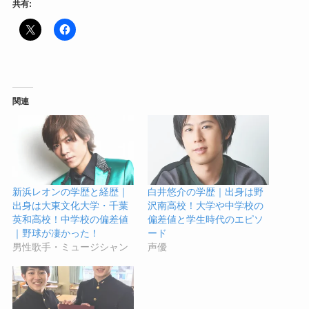
共有:
関連
新浜レオンの学歴と経歴｜
白井悠介の学歴｜出身は野
出身は大東文化大学・千葉
沢南高校！大学や中学校の
英和高校！中学校の偏差値
偏差値と学生時代のエピソ
｜野球が凄かった！
ード
男性歌手・ミュージシャン
声優