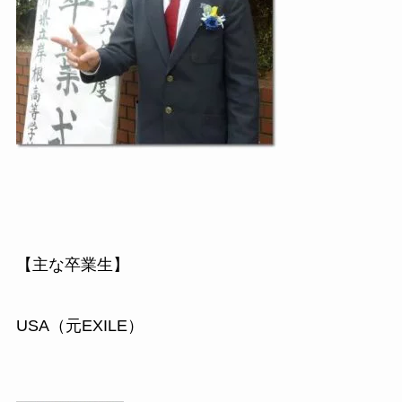
【主な卒業生】
USA
（元
EXILE
）