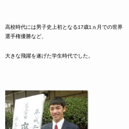
高校時代には男子史上初となる
17
歳
1
ヵ月での世界
選手権優勝など、
大きな飛躍を遂げた学生時代でした。