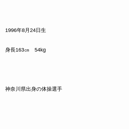
1996
年
8
月
24
日生
身長
163
㎝
54kg
神奈川県出身の体操選手