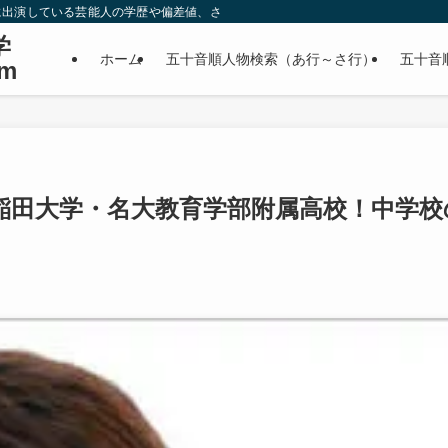
に出演している芸能人の学歴や偏差値、さらに政治家やスポーツ選手などの有名人
学
ホーム
五十音順人物検索（あ行～さ行）
五十音
m
稲田大学・名大教育学部附属高校！中学校