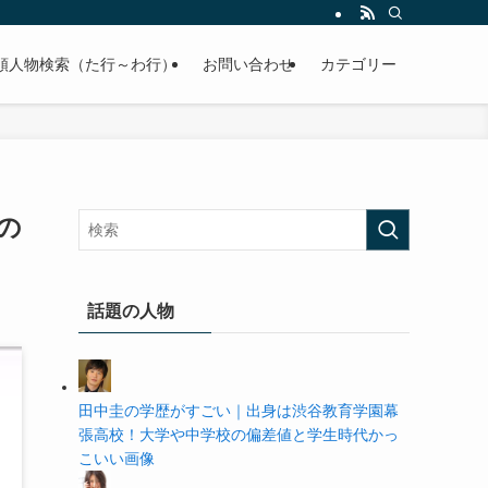
の学歴や高校・大学の偏差値まで紹介していきます。
順人物検索（た行～わ行）
お問い合わせ
カテゴリー
の
話題の人物
田中圭の学歴がすごい｜出身は渋谷教育学園幕
張高校！大学や中学校の偏差値と学生時代かっ
こいい画像