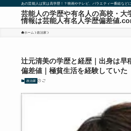
あの芸能人は実は高学歴！？映画やテレビ、バラエティー番組など
芸能人の学歴や有名人の高校・大
情報は芸能人有名人学歴偏差値.co
ホーム
政治家
辻元清美の学歴と経歴｜出身は早
偏差値｜極貧生活を経験していた
政治家