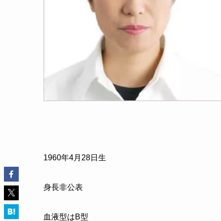
1960
年
4
月
28
日生
身長非公表
血液型はB型