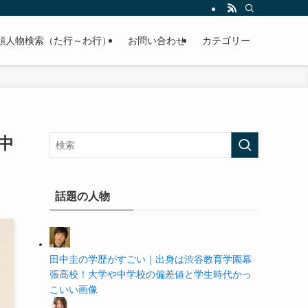
の学歴や高校・大学の偏差値まで紹介していきます。
順人物検索（た行～わ行）
お問い合わせ
カテゴリー
中
話題の人物
田中圭の学歴がすごい｜出身は渋谷教育学園幕
張高校！大学や中学校の偏差値と学生時代かっ
こいい画像