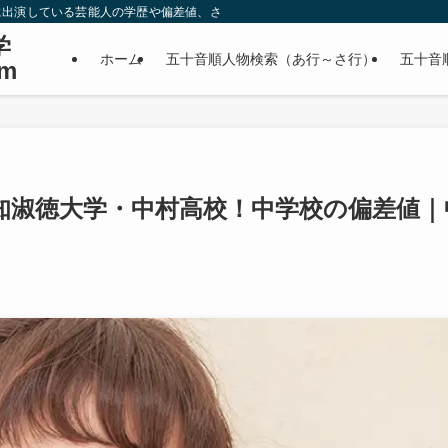
に出演している芸能人の学歴や偏差値、さらに政治家やスポーツ選手などの有名人
学
ホーム
五十音順人物検索（あ行～さ行）
五十音
m
知淑徳大学・中村高校！中学校の偏差値｜