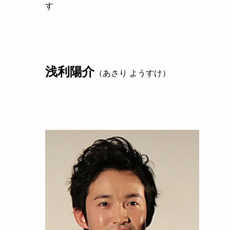
す
浅利陽介
（あさり ようすけ）