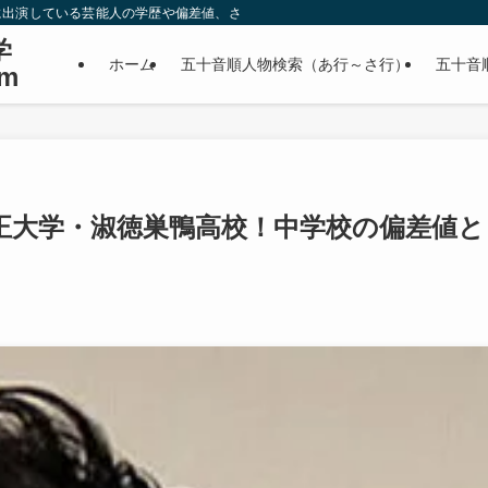
に出演している芸能人の学歴や偏差値、さらに政治家やスポーツ選手などの有名人
学
ホーム
五十音順人物検索（あ行～さ行）
五十音
m
正大学・淑徳巣鴨高校！中学校の偏差値と