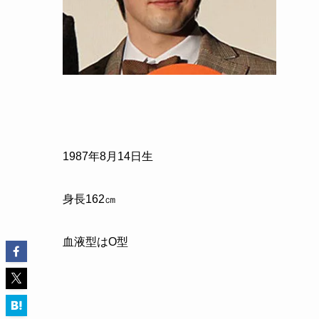
1987
年
8
月
14
日生
身長
162
㎝
血液型はO型