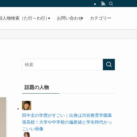
の学歴や高校・大学の偏差値まで紹介していきます。
順人物検索（た行～わ行）
お問い合わせ
カテゴリー
話題の人物
田中圭の学歴がすごい｜出身は渋谷教育学園幕
張高校！大学や中学校の偏差値と学生時代かっ
こいい画像