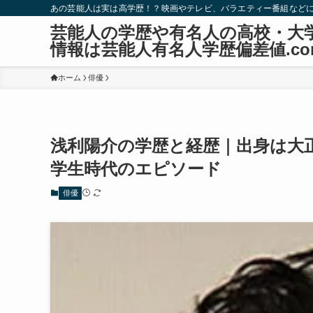
あの芸能人は実は高学歴！？映画やテレビ、バラエティー番組など
芸能人の学歴や有名人の高校・大
情報は芸能人有名人学歴偏差値.co
ホーム
俳優
浅利陽介の学歴と経歴｜出身は大
学生時代のエピソード
俳優