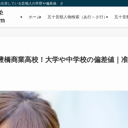
に出演している芸能人の学歴や偏差値、さらに政治家やスポーツ選手などの有名人
学
ホーム
五十音順人物検索（あ行～さ行）
五十音
m
豊橋商業高校！大学や中学校の偏差値｜准