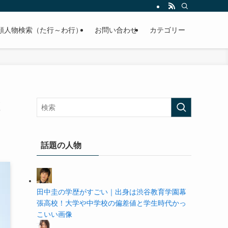
の学歴や高校・大学の偏差値まで紹介していきます。
順人物検索（た行～わ行）
お問い合わせ
カテゴリー
話題の人物
田中圭の学歴がすごい｜出身は渋谷教育学園幕
張高校！大学や中学校の偏差値と学生時代かっ
こいい画像