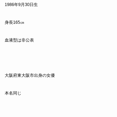
1986
年
9
月
30
日生
身長
165
㎝
血液型は非公表
大阪府東大阪市出身の女優
本名同じ