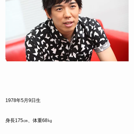
1978
年
5
月
9
日生
身長
175
㎝、体重
68
㎏