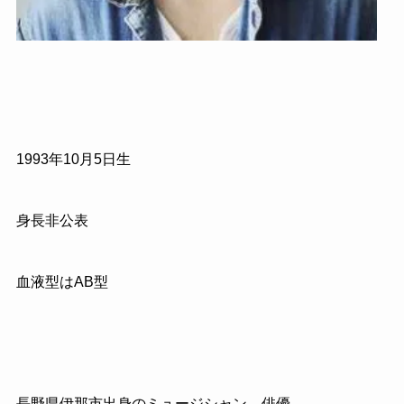
1993
年
10
月
5
日生
身長非公表
血液型は
AB
型
長野県伊那市出身のミュージシャン、俳優