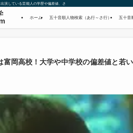
に出演している芸能人の学歴や偏差値、さらに政治家やスポーツ選手などの有名人
学
ホーム
五十音順人物検索（あ行～さ行）
五十音
m
は富岡高校！大学や中学校の偏差値と若