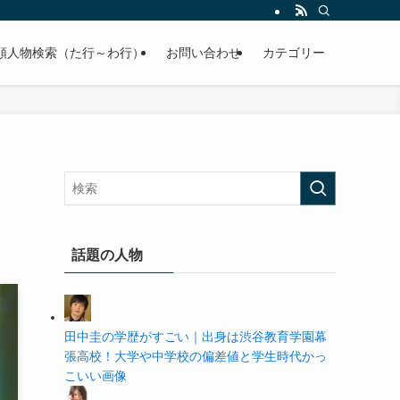
の学歴や高校・大学の偏差値まで紹介していきます。
順人物検索（た行～わ行）
お問い合わせ
カテゴリー
い
話題の人物
田中圭の学歴がすごい｜出身は渋谷教育学園幕
張高校！大学や中学校の偏差値と学生時代かっ
こいい画像