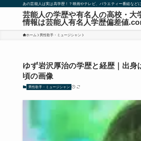
あの芸能人は実は高学歴！？映画やテレビ、バラエティー番組など
芸能人の学歴や有名人の高校・大
情報は芸能人有名人学歴偏差値.co
ホーム
男性歌手・ミュージシャン
ゆず岩沢厚治の学歴と経歴｜出身
頃の画像
男性歌手・ミュージシャン