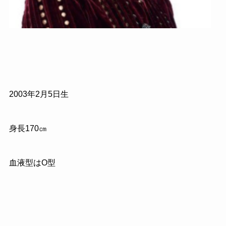
2003
年
2
月
5
日生
身長
170
㎝
血液型はO型