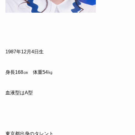
1987
年
12
月
4
日生
身長
168
㎝ 体重
54
㎏
血液型はA型
東京都出身のタレント