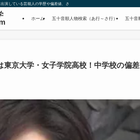
に出演している芸能人の学歴や偏差値、さらに政治家やスポーツ選手などの有名人
学
ホーム
五十音順人物検索（あ行～さ行）
五十音
m
は東京大学・女子学院高校！中学校の偏差