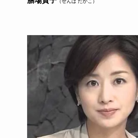
膳場貴子
（ぜんば たかこ）