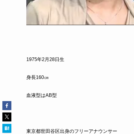
1975
年
2
月
28
日生
身長
160
㎝
血液型はAB型
東京都世田谷区出身のフリーアナウンサー