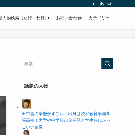
の学歴や高校・大学の偏差値まで紹介していきます。
順人物検索（た行～わ行）
お問い合わせ
カテゴリー
話題の人物
田中圭の学歴がすごい｜出身は渋谷教育学園幕
張高校！大学や中学校の偏差値と学生時代かっ
こいい画像