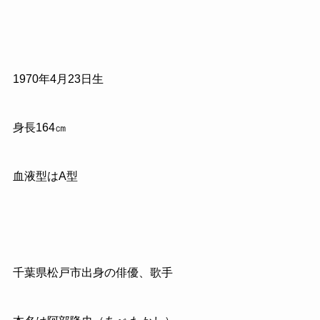
1970
年
4
月
23
日生
身長
164
㎝
血液型はA型
千葉県松戸市出身の俳優、歌手