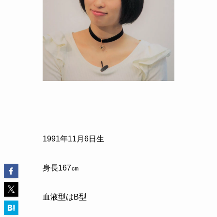
1991
年
11
月
6
日生
身長
167
㎝
血液型は
B
型