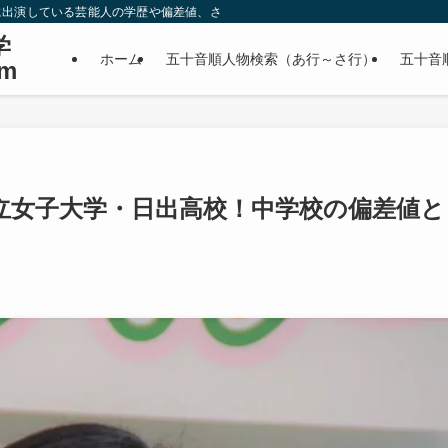
に出演している芸能人の学歴や偏差値、さらに政治家やスポーツ選手などの有名人
学
ホーム
五十音順人物検索（あ行～さ行）
五十音
m
立女子大学・日出高校！中学校の偏差値と