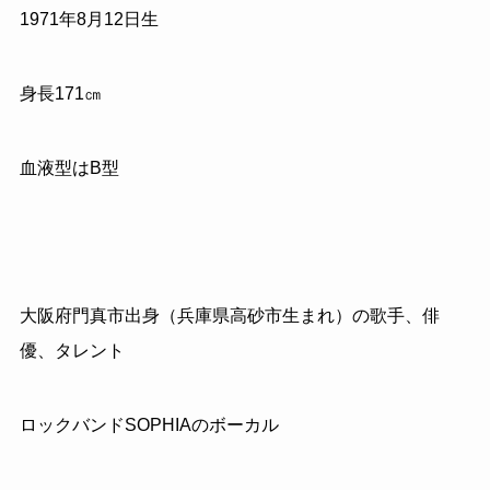
1971
年
8
月
12
日生
身長
171
㎝
血液型はB型
大阪府門真市出身（兵庫県高砂市生まれ）の歌手、俳
優、タレント
ロックバンド
SOPHIA
のボーカル