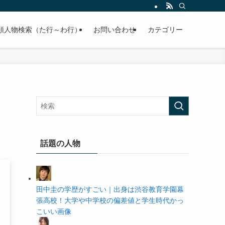
の学歴や高校・大学の偏差値まで紹介していきます。
順人物検索（た行～わ行）
お問い合わせ
カテゴリー
話題の人物
田中圭の学歴がすごい｜出身は渋谷教育学園幕
張高校！大学や中学校の偏差値と学生時代かっ
こいい画像