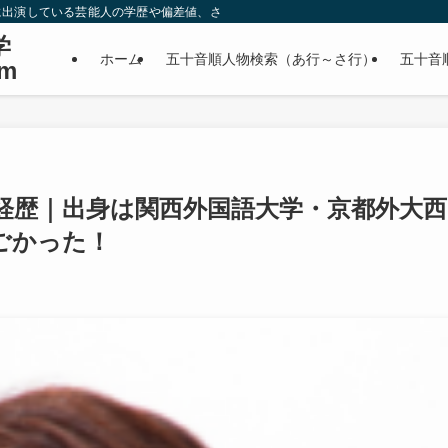
に出演している芸能人の学歴や偏差値、さらに政治家やスポーツ選手などの有名人
学
ホーム
五十音順人物検索（あ行～さ行）
五十音
m
経歴｜出身は関西外国語大学・京都外大西
ごかった！