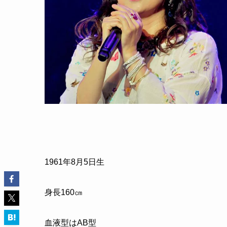
1961
年
8
月
5
日生
身長
160
㎝
血液型はAB型