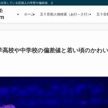
に出演している芸能人の学歴や偏差値、さらに政治家やスポーツ選手などの有名人
学
ホーム
五十音順人物検索（あ行～さ行）
五十音
m
学高校や中学校の偏差値と若い頃のかわ