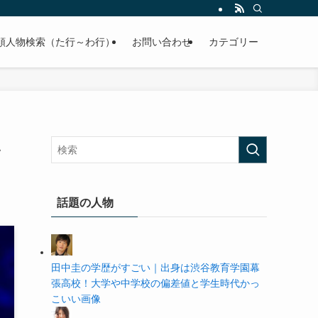
の学歴や高校・大学の偏差値まで紹介していきます。
順人物検索（た行～わ行）
お問い合わせ
カテゴリー
い
話題の人物
田中圭の学歴がすごい｜出身は渋谷教育学園幕
張高校！大学や中学校の偏差値と学生時代かっ
こいい画像